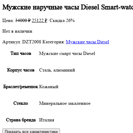
Мужские наручные часы Diesel Smart-wa
Первоначальная
Текущая
Цена:
34000
₽
25122
₽
Скидка 26%
цена
цена:
Нет в наличии
составляла
25122 ₽.
34000 ₽.
Артикул:
DZT2008
Категория:
Мужские часы Diesel
Тип часов
Мужские смарт часы Diesel
Корпус часов
Сталь, алюминий
Браслет/ремешок
Кожаный
Cтекло
Минеральное закаленное
Страна бренда
Италия
Показать все характеристики