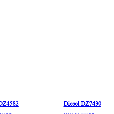
 DZ4582
Diesel DZ7430