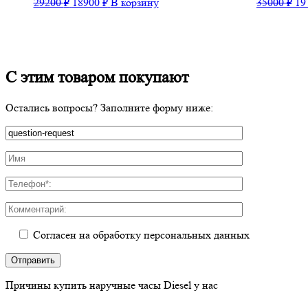
Первоначальная
Текущая
Пе
29200
₽
18900
₽
В корзину
35000
₽
19
цена
цена:
це
составляла
18900 ₽.
со
29200 ₽.
35
С этим товаром покупают
Остались вопросы? Заполните форму ниже:
Согласен на обработку персональных данных
Причины купить
наручные часы Diesel у нас