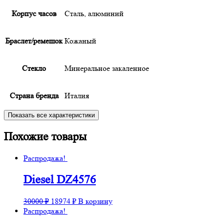
Корпус часов
Сталь, алюминий
Браслет/ремешок
Кожаный
Cтекло
Минеральное закаленное
Страна бренда
Италия
Показать все характеристики
Похожие товары
Распродажа!
Diesel DZ4576
Первоначальная
Текущая
30000
₽
18974
₽
В корзину
цена
цена:
Распродажа!