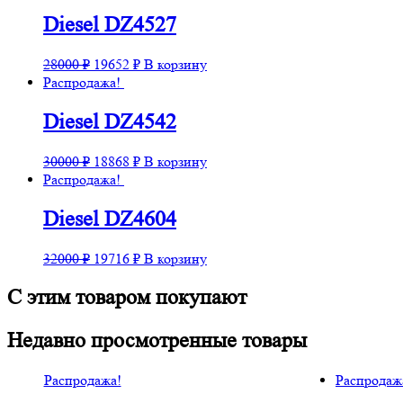
составляла
18974 ₽.
30000 ₽.
Diesel DZ4527
Первоначальная
Текущая
28000
₽
19652
₽
В корзину
цена
цена:
Распродажа!
составляла
19652 ₽.
28000 ₽.
Diesel DZ4542
Первоначальная
Текущая
30000
₽
18868
₽
В корзину
цена
цена:
Распродажа!
составляла
18868 ₽.
30000 ₽.
Diesel DZ4604
Первоначальная
Текущая
32000
₽
19716
₽
В корзину
цена
цена:
составляла
19716 ₽.
С этим товаром покупают
32000 ₽.
Недавно просмотренные товары
Распродажа!
Распродаж