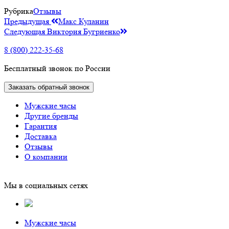
Рубрика
Отзывы
Навигация
Предыдущая
Предыдущая
Макс Куланин
запись
Следующая
Следующая
Виктория Бугриенко
по
запись
записям
8 (800) 222-35-68
Бесплатный звонок по России
Заказать обратный звонок
Мужские часы
Другие бренды
Гарантия
Доставка
Отзывы
О компании
Мы в социальных сетях
Мужские часы